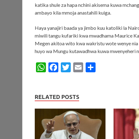
katika shule za hapa nchini akisema kuwa mchang
ambayo kila mmoja anastahili kuiga.
Haya yanajiri baada ya jimbo kuu katoliki la Nai
miwili tangu kufariki kwa mwadhama Maurice Kad
Megen akitoa wito kwa wakristu wote wenye nia 
huyo wa Mungu kutawadhwa kuwa mwenyeheri na
W
F
T
E
S
h
ac
w
m
h
at
e
itt
ai
ar
s
b
er
l
e
RELATED POSTS
A
o
p
o
p
k