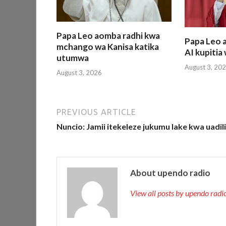
Papa Leo aomba radhi kwa
Papa Leo a
mchango wa Kanisa katika
AI kupiti
utumwa
August 3, 20
August 3, 2026
PREVIOUS ARTICLE
Nuncio: Jamii itekeleze jukumu lake kwa uadil
About upendo radio
View all posts by upendo rad