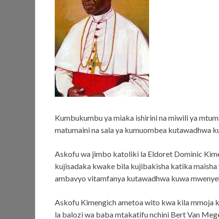
Kumbukumbu ya miaka ishirini na miwili ya mtu
matumaini na sala ya kumuombea kutawadhwa ku
Askofu wa jimbo katoliki la Eldoret Dominic Kim
kujisadaka kwake bila kujibakisha katika maish
ambavyo vitamfanya kutawadhwa kuwa mwenyeh
Askofu Kimengich ametoa wito kwa kila mmoja 
la balozi wa baba mtakatifu nchini Bert Van Me