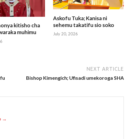
Askofu Tuka; Kanisa ni
sehemu takatifu sio soko
onya kitisho cha
a waraka muhimu
July 20, 2026
26
NEXT ARTICLE
ifu
Bishop Kimengich; Ufisadi umekoroga SHA
io →