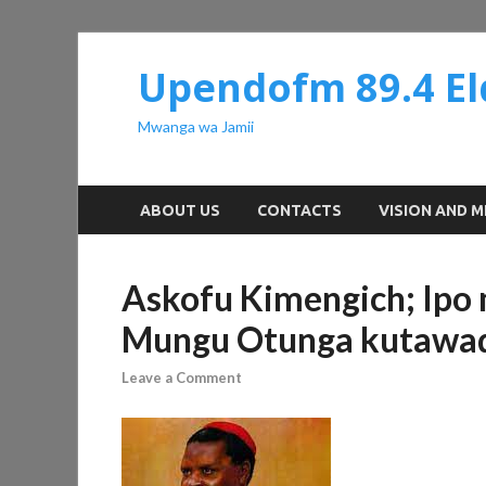
Upendofm 89.4 El
Mwanga wa Jamii
ABOUT US
CONTACTS
VISION AND M
Askofu Kimengich; Ipo
Mungu Otunga kutawa
Leave a Comment