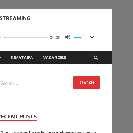
 STREAMING
00:00
LAY
MUTE
Download
KIMATAIFA
VACANCIES
RECENT POSTS
Papa Leo aomba radhi kwa mchango wa Kanisa