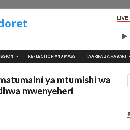
LIVE
doret
P
ISSION
REFLECTION AND MASS
TAARIFA ZA HABARI
 matumaini ya mtumishi wa
dhwa mwenyeheri