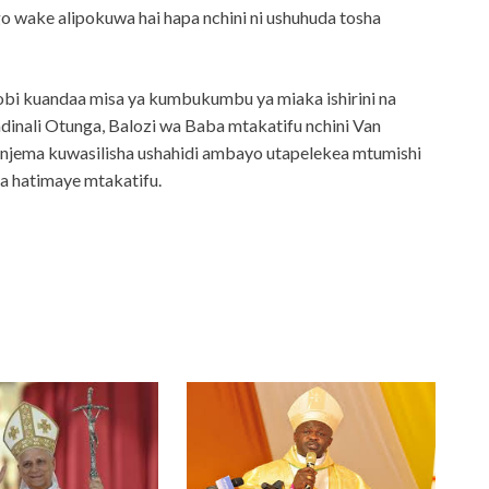
o wake alipokuwa hai hapa nchini ni ushuhuda tosha
robi kuandaa misa ya kumbukumbu ya miaka ishirini na
inali Otunga, Balozi wa Baba mtakatifu nchini Van
njema kuwasilisha ushahidi ambayo utapelekea mtumishi
 hatimaye mtakatifu.