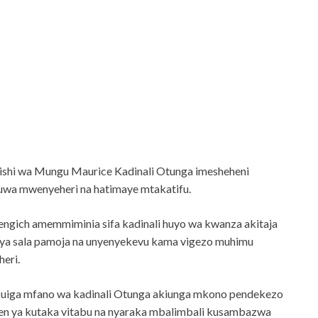
mishi wa Mungu Maurice Kadinali Otunga imesheheni
wa mwenyeheri na hatimaye mtakatifu.
engich amemmiminia sifa kadinali huyo wa kwanza akitaja
a ya sala pamoja na unyenyekevu kama vigezo muhimu
eri.
kuiga mfano wa kadinali Otunga akiunga mkono pendekezo
gen ya kutaka vitabu na nyaraka mbalimbali kusambazwa