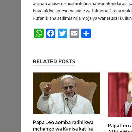
ambao anasema hushirikiana na wanakandarasi kad
huyo aidha amesema wale watakaopatikana wakih
kufanikisha asilimia mia moja ya wanafunzi kujiun
W
F
T
E
S
h
ac
w
m
h
at
e
itt
ai
ar
s
b
er
l
e
RELATED POSTS
A
o
p
o
p
k
Papa Leo aomba radhi kwa
Papa Leo a
mchango wa Kanisa katika
AI kupiti