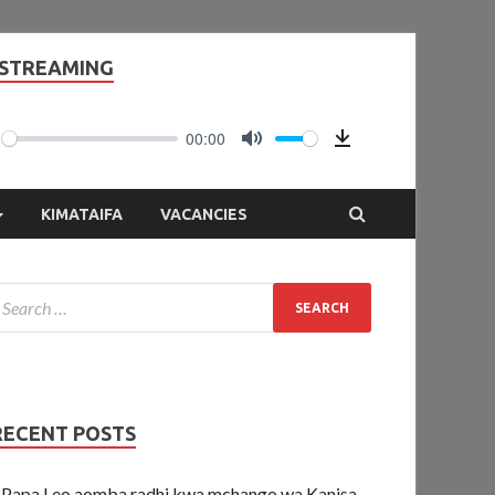
 STREAMING
00:00
LAY
MUTE
Download
KIMATAIFA
VACANCIES
RECENT POSTS
Papa Leo aomba radhi kwa mchango wa Kanisa