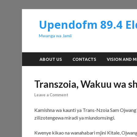
Upendofm 89.4 El
Mwanga wa Jamii
ABOUT US
CONTACTS
VISION AND M
Transzoia, Wakuu wa 
Leave a Comment
Kamishna wa kaunti ya Trans-Nzoia Sam Ojwang’
zilizotengewa miradi ya miundomsingi.
Kwenye kikao na wanahabari mjini Kitale, Ojwan