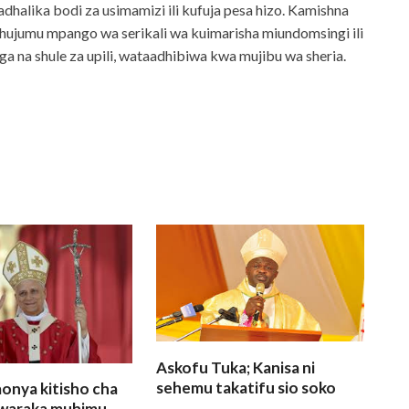
halika bodi za usimamizi ili kufuja pesa hizo. Kamishna
ujumu mpango wa serikali wa kuimarisha miundomsingi ili
ga na shule za upili, wataadhibiwa kwa mujibu wa sheria.
Askofu Tuka; Kanisa ni
sehemu takatifu sio soko
onya kitisho cha
a waraka muhimu