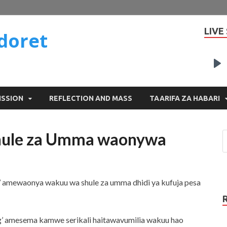
LIVE
doret
P
ISSION
REFLECTION AND MASS
TAARIFA ZA HABARI
shule za Umma waonywa
 amewaonya wakuu wa shule za umma dhidi ya kufuja pesa
g’ amesema kamwe serikali haitawavumilia wakuu hao