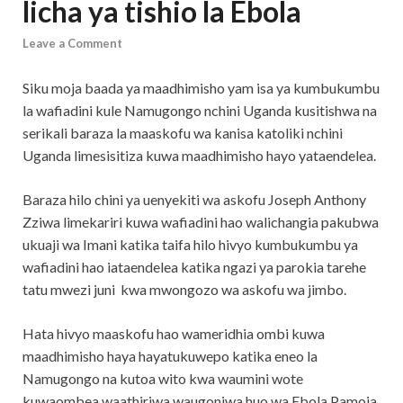
licha ya tishio la Ebola
Leave a Comment
Siku moja baada ya maadhimisho yam isa ya kumbukumbu
la wafiadini kule Namugongo nchini Uganda kusitishwa na
serikali baraza la maaskofu wa kanisa katoliki nchini
Uganda limesisitiza kuwa maadhimisho hayo yataendelea.
Baraza hilo chini ya uenyekiti wa askofu Joseph Anthony
Zziwa limekariri kuwa wafiadini hao walichangia pakubwa
ukuaji wa Imani katika taifa hilo hivyo kumbukumbu ya
wafiadini hao iataendelea katika ngazi ya parokia tarehe
tatu mwezi juni kwa mwongozo wa askofu wa jimbo.
Hata hivyo maaskofu hao wameridhia ombi kuwa
maadhimisho haya hayatukuwepo katika eneo la
Namugongo na kutoa wito kwa waumini wote
kuwaombea waathiriwa waugonjwa huo wa Ebola Pamoja