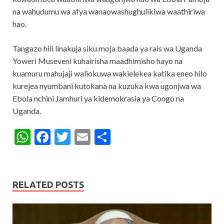
na wahudumu wa afya wanaowashughulikiwa waathiriwa
hao.
Tangazo hili linakuja siku moja baada ya rais wa Uganda
Yoweri Museveni kuhairisha maadhimisho hayo na
kuamuru mahujaji waliokuwa wakielekea katika eneo hilo
kurejea nyumbani kutokana na kuzuka kwa ugonjwa wa
Ebola nchini Jamhuri ya kidemokrasia ya Congo na
Uganda.
W
F
T
E
S
h
ac
w
m
h
at
e
itt
ai
ar
s
b
er
l
e
RELATED POSTS
A
o
p
o