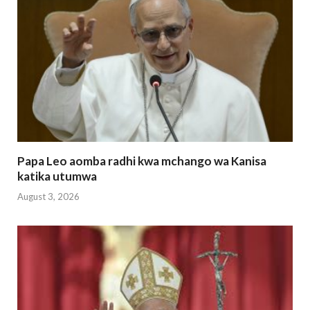
p
k
Papa Leo aomba radhi kwa mchango wa Kanisa
katika utumwa
August 3, 2026