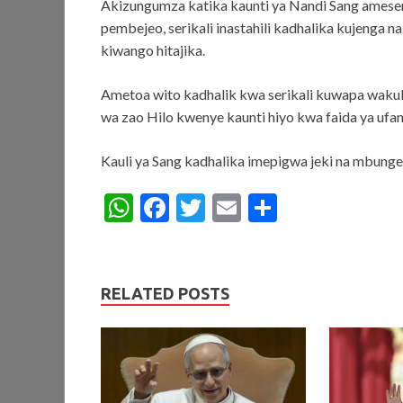
Akizungumza katika kaunti ya Nandi Sang amesema
pembejeo, serikali inastahili kadhalika kujenga n
kiwango hitajika.
Ametoa wito kadhalik kwa serikali kuwapa wakul
wa zao Hilo kwenye kaunti hiyo kwa faida ya ufani
Kauli ya Sang kadhalika imepigwa jeki na mbunge 
W
F
T
E
S
h
ac
w
m
h
at
e
itt
ai
ar
s
b
er
l
e
RELATED POSTS
A
o
p
o
p
k