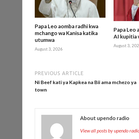
Papa Leo aomba radhi kwa
Papa Leo a
mchango wa Kanisa katika
AI kupiti
utumwa
August 3, 20
August 3, 2026
PREVIOUS ARTICLE
Ni Beef kati ya Kapkea na Bii ama mchezo ya
town
About upendo radio
View all posts by upendo rad