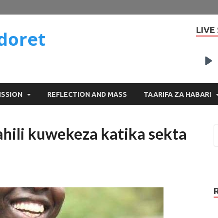
LIVE
doret
P
ISSION
REFLECTION AND MASS
TAARIFA ZA HABARI
tahili kuwekeza katika sekta