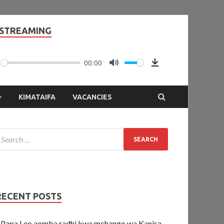
 STREAMING
00:00
LAY
MUTE
Download
KIMATAIFA
VACANCIES
RECENT POSTS
Papa Leo aomba radhi kwa mchango wa Kanisa