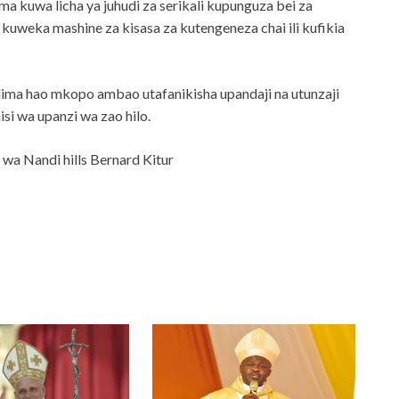
 kuwa licha ya juhudi za serikali kupunguza bei za
a kuweka mashine za kisasa za kutengeneza chai ili kufikia
ima hao mkopo ambao utafanikisha upandaji na utunzaji
si wa upanzi wa zao hilo.
wa Nandi hills Bernard Kitur