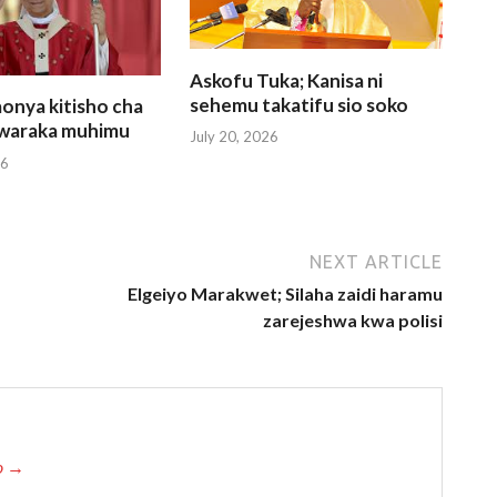
Askofu Tuka; Kanisa ni
sehemu takatifu sio soko
onya kitisho cha
a waraka muhimu
July 20, 2026
26
NEXT ARTICLE
Elgeiyo Marakwet; Silaha zaidi haramu
zarejeshwa kwa polisi
io →