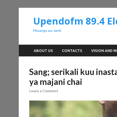
Upendofm 89.4 El
Mwanga wa Jamii
ABOUT US
CONTACTS
VISION AND M
Sang; serikali kuu inas
ya majani chai
Leave a Comment